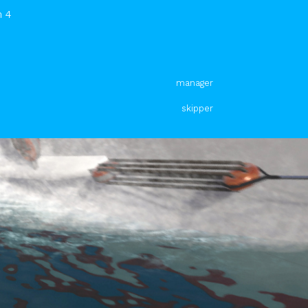
m 4
manager
skipper