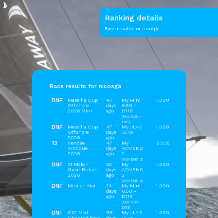
Ranking details
Race results for nicosga
Race results for nicosga
DNF
Massilia Cup
47
My Mini
1.000
Offshore
days
6.50 -
2026 Mini
ago
D119
(Mini 6.50 -
D119)
DNF
Massilia Cup
47
My JL40
1.000
Offshore
days
(JL40)
2026
ago
12
Vendée
47
My
5.536
Arctique
days
ADVENS
2026
ago
2
(ADVENS 2)
DNF
St Malo -
63
My
1.000
Great Britain
days
ADVENS
2026
ago
2
(ADVENS 2)
DNF
Mini en Mai
74
My Mini
1.000
days
6.50 -
ago
D119
(Mini 6.50 -
D119)
DNF
CIC Med
96
My JL40
1.000
Channel Race
days