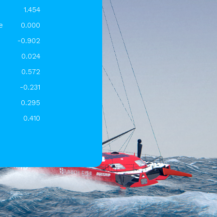
1.454
e
0.000
-0.902
0.024
0.572
-0.231
0.295
0.410