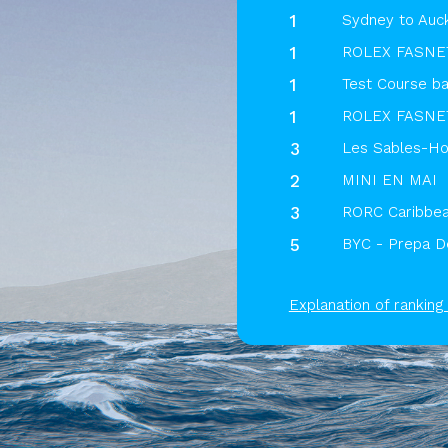
1
Sydney to Auc
1
ROLEX FASNE
1
Test Course ba
1
ROLEX FASNE
3
Les Sables-Hor
2
MINI EN MAI
3
RORC Caribbe
5
BYC - Prepa D
Explanation of ranking 