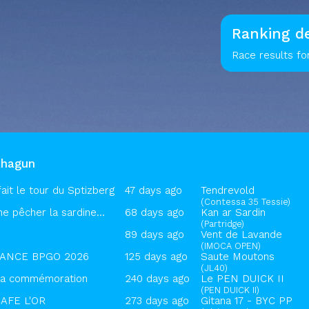
Ranking de
Race results fo
ahagun
ait le tour du Sptizberg
47 days ago
Tendrevold
(Contessa 35 Tessie)
e pêcher la sardine...
68 days ago
Kan ar Sardin
(Partridge)
89 days ago
Vent de Lavande
(IMOCA OPEN)
RANCE BPGO 2026
125 days ago
Saute Moutons
(JL40)
la commémoration
240 days ago
Le PEN DUICK II
(PEN DUICK II)
AFE L'OR
273 days ago
Gitana 17 - BYC PP