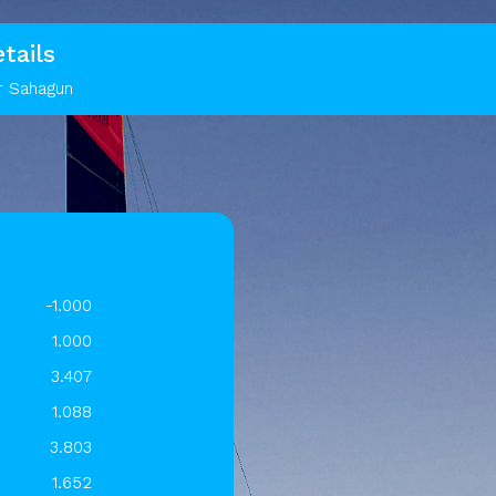
tails
r Sahagun
-1.000
1.000
3.407
1.088
3.803
1.652