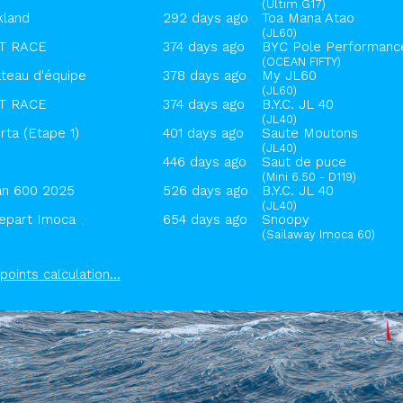
(Ultim G17)
kland
292 days ago
Toa Mana Atao
(JL60)
T RACE
374 days ago
BYC Pole Performanc
(OCEAN FIFTY)
teau d'équipe
378 days ago
My JL60
(JL60)
T RACE
374 days ago
B.Y.C. JL 40
(JL40)
ta (Etape 1)
401 days ago
Saute Moutons
(JL40)
446 days ago
Saut de puce
(Mini 6.50 - D119)
an 600 2025
526 days ago
B.Y.C. JL 40
(JL40)
epart Imoca
654 days ago
Snoopy
(Sailaway Imoca 60)
points calculation...