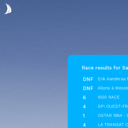
Race results for S
DNF
Erik Aanderaa f
DNF
Allons à Messin
6
1000 RACE
4
SPI OUEST-F
1
OSTAR 1964 - 
4
LA TRANSAT C