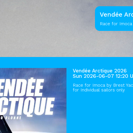
Vendée Ar
Race for Imoca 
Vendée Arctique 2026
Sun 2026-06-07 12:20 
Race for Imoca by
Brest Yac
for Individual sailors only