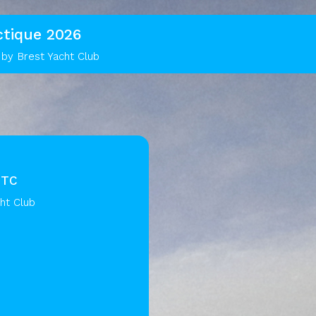
ctique 2026
by Brest Yacht Club
UTC
ht Club