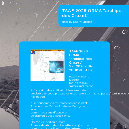
TAAF 2026 ORMA "archipel
des Crozet"
Race by Esprit Liberté
TAAF 2026
ORMA
"archipel des
Crozet"
Sat 2026-06-
20 18:30 UTC
Race by
Esprit
Liberté
for Individual
sailors and teams
A l'occasion de ce début d'hiver Australe.
Le club C3P vous propose une course en Orma. no penal / tout mode d
navigation
---
Elle nous fais visiter l'archipel des Crozet...
Au coeur des Terres Australes Française.
----
Vous n'avez pas d'O.R.M.A
Le club en a 3 à dispositions.
...
Un Mp via SA3 ou discord.
Aprés validation de votre adhésion gratuite.
Vous pourrez utiliser un des bateaux mis à dispo.