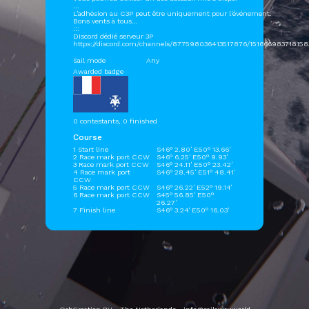
...
L'adhésion au C3P peut être uniquement pour l'événement.
Bons vents à tous...
:::
Discord dédié serveur 3P
https://discord.com/channels/877598036413517876/15166698371815
Sail mode
Any
Awarded badge
0 contestants, 0 finished
Course
1 Start line
S46° 2.80' E50° 13.66'
2 Race mark port CCW
S46° 6.25' E50° 9.93'
3 Race mark port CCW
S46° 24.11' E50° 23.42'
4 Race mark port
S46° 28.45' E51° 48.41'
CCW
5 Race mark port CCW
S46° 26.22' E52° 19.14'
6 Race mark port CCW
S45° 56.85' E50°
26.27'
7 Finish line
S46° 3.24' E50° 16.03'