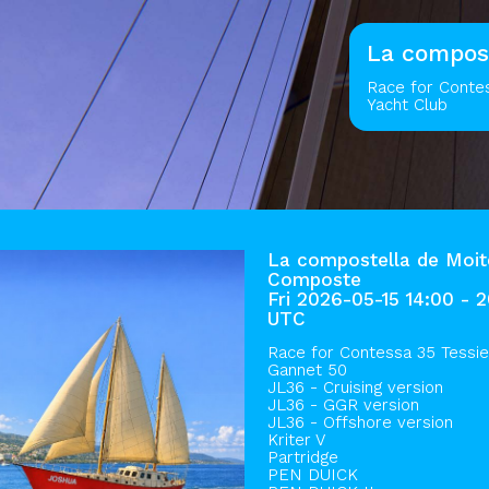
La compost
Race for Contes
Yacht Club
La compostella de Moite
Composte
Fri 2026-05-15 14:00 - 
UTC
Race for Contessa 35 Tessi
Gannet 50
JL36 - Cruising version
JL36 - GGR version
JL36 - Offshore version
Kriter V
Partridge
PEN DUICK