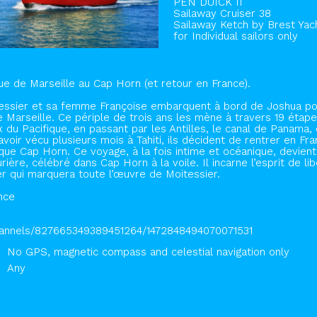
PEN DUICK II
Sailaway Cruiser 38
Sailaway Ketch by
Brest Yac
for Individual sailors only
ue de Marseille au Cap Horn (et retour en France).
tessier et sa femme Françoise embarquent à bord de Joshua p
de Marseille. Ce périple de trois ans les mène à travers 19 étap
du Pacifique, en passant par les Antilles, le canal de Panama, e
voir vécu plusieurs mois à Tahiti, ils décident de rentrer en Fra
thique Cap Horn. Ce voyage, à la fois intime et océanique, devient
urière, célébré dans Cap Horn à la voile. Il incarne l’esprit de li
 qui marquera toute l’œuvre de Moitessier.
nce
channels/827665349389451264/1472848494070071531
No GPS, magnetic compass and celestial navigation only
Any