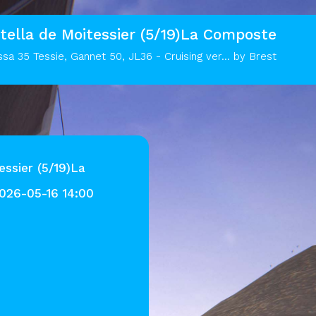
ella de Moitessier (5/19)La Composte
sa 35 Tessie, Gannet 50, JL36 - Cruising ver... by Brest
ssier (5/19)La
2026-05-16 14:00
e