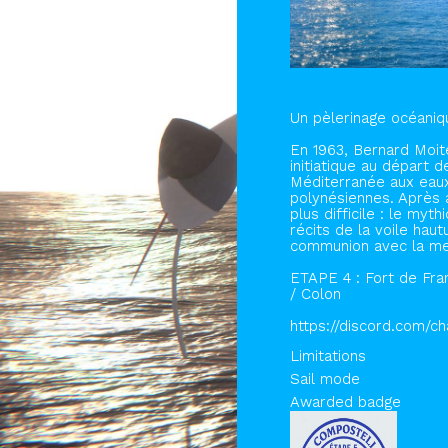
Un pèlerinage océaniq
En 1963, Bernard Moi
initiatique au départ 
Méditerranée aux eaux 
polynésiennes. Après a
plus difficile : le my
récits de la voile haut
communion avec la mer
ETAPE 4 : Fort de Fra
/ Colon
https://discord.com/
Limitations
Sail mode
Awarded badge