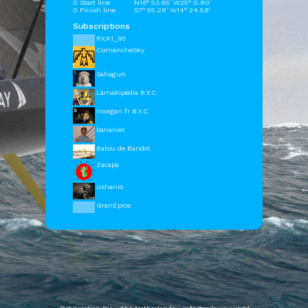
0 Start line
N16° 53.85' W25° 0.80'
0 Finish line
S7° 55.28' W14° 24.58'
Subscriptions
Rick1_95
ComancheSky
Sahagun
Lamakipédia B.Y.C
morgan fr B.Y.C
bananier
Batou de Bandol
Zacapa
ushanio
GranEpice