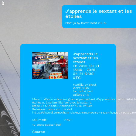
J'apprends le sextant et les
étoiles
Flottilja by Brest Yacht Club
J'apprends le
sextant et les
étoiles
Fri 2025-03-21
18:30 - 2025-
04-21 12:00
UTC
Flottilja by
Brest
Yacht Club
for Individual
sailors only
Mission d'exploration en groupe permettant d'apprendre à reconnaître l
étoiles et à se familiariser avec le sextant.
étape 3 : Mindelo / Ascension 1865 milles
Retrouvez nous sur discord:
https://discord.com/channels/827665349389451264/1332307601203
Sail mode
Any
10 boats subscribed
Course