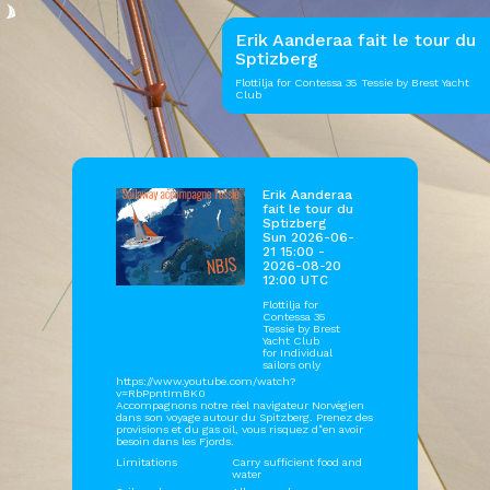
Erik Aanderaa fait le tour du
Sptizberg
Flottilja for Contessa 35 Tessie by Brest Yacht
Club
Erik Aanderaa
fait le tour du
Sptizberg
Sun 2026-06-
21 15:00 -
2026-08-20
12:00 UTC
Flottilja for
Contessa 35
Tessie by
Brest
Yacht Club
for Individual
sailors only
https://www.youtube.com/watch?
v=RbPpntImBK0
Accompagnons notre réel navigateur Norvégien
dans son voyage autour du Spitzberg. Prenez des
provisions et du gas oil, vous risquez d"en avoir
besoin dans les Fjords.
Limitations
Carry sufficient food and
water