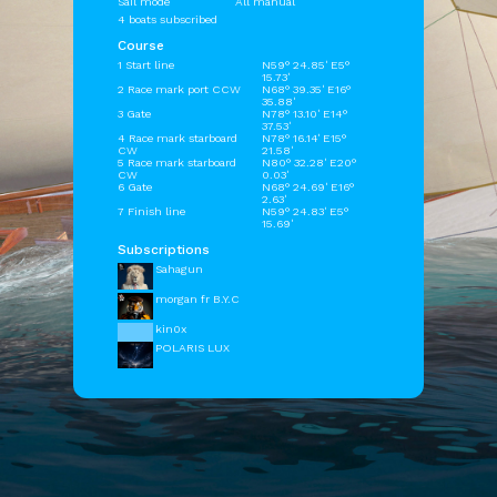
Sail mode
All manual
4 boats subscribed
Course
1 Start line
N59° 24.85' E5°
15.73'
2 Race mark port CCW
N68° 39.35' E16°
35.88'
3 Gate
N78° 13.10' E14°
37.53'
4 Race mark starboard
N78° 16.14' E15°
CW
21.58'
5 Race mark starboard
N80° 32.28' E20°
CW
0.03'
6 Gate
N68° 24.69' E16°
2.63'
7 Finish line
N59° 24.83' E5°
15.69'
Subscriptions
Sahagun
morgan fr B.Y.C
kin0x
POLARIS LUX