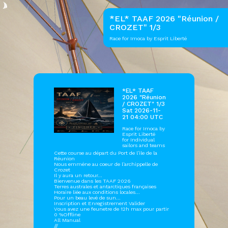
*EL* TAAF 2026 "Réunion /
CROZET" 1/3
Race for Imoca by Esprit Liberté
*EL* TAAF
2026 "Réunion
/ CROZET" 1/3
Sat 2026-11-
21 04:00 UTC
Race for Imoca by
Esprit Liberté
for Individual
sailors and teams
Cette course au départ du Port de l'ile de la
Réunion
Nous emméne au coeur de l'archippelle de
Crozet
Il y aura un retour...
Bienvenue dans les TAAF 2026
Terres australes et antarctiques françaises
Horaire liée aux conditions locales...
Pour un beau levé de sun...
Inscription et Enregistrement Valider
Vous avez une feunetre de 12h max pour partir
0 %Offline
All Manual
///