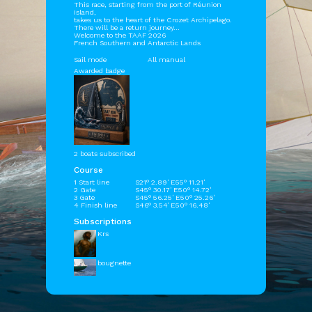
This race, starting from the port of Réunion
Island,
takes us to the heart of the Crozet Archipelago.
There will be a return journey...
Welcome to the TAAF 2026
French Southern and Antarctic Lands
Sail mode
All manual
Awarded badge
2 boats subscribed
Course
1 Start line
S21° 2.89' E55° 11.21'
2 Gate
S45° 30.17' E50° 14.72'
3 Gate
S45° 56.25' E50° 25.26'
4 Finish line
S46° 3.54' E50° 16.48'
Subscriptions
Krs
bougnette