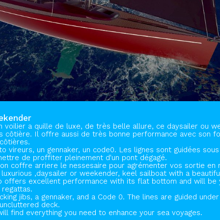
eekender
 voilier a quille de luxe, de très belle allure, ce daysailer ou
s côtière. Il offre aussi de très bonne performance avec son font
côtières.
o vireurs, un gennaker, un code0. Les lignes sont guidées sous
ettre de proffiter pleinement d'un pont dégagé.
on coffre arriere le nessesaire pour agrémenter vos sortie en 
luxurious ,daysailer or weekender, keel sailboat with a beautiful
so offers excellent performance with its flat bottom and will be 
 regattas.
acking jibs, a gennaker, and a Code 0. The lines are guided under 
 uncluttered deck.
 will find everything you need to enhance your sea voyages.