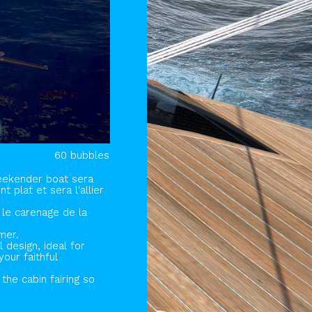
60 bubbles
 weekender boat sera
 plat et sera l'allier
 le carenage de la
mer.
 design, ideal for
your faithful
the cabin fairing so