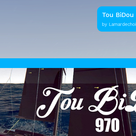
Tou BiDou
by Lamardechoi