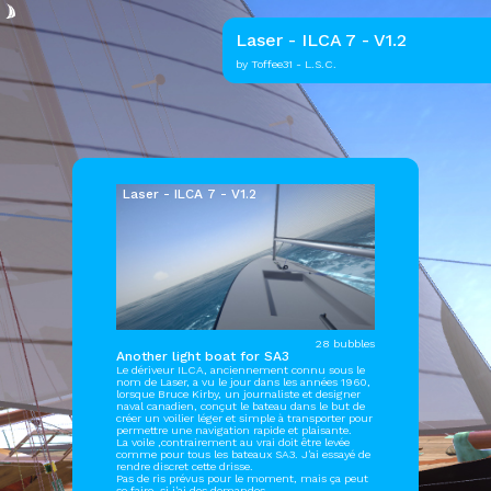
Laser - ILCA 7 - V1.2
by Toffee31 - L.S.C.
Laser - ILCA 7 - V1.2
28 bubbles
Another light boat for SA3
Le dériveur ILCA, anciennement connu sous le
nom de Laser, a vu le jour dans les années 1960,
lorsque Bruce Kirby, un journaliste et designer
naval canadien, conçut le bateau dans le but de
créer un voilier léger et simple à transporter pour
permettre une navigation rapide et plaisante.
La voile ,contrairement au vrai doit être levée
comme pour tous les bateaux SA3. J'ai essayé de
rendre discret cette drisse.
Pas de ris prévus pour le moment, mais ça peut
se faire, si j'ai des demandes.