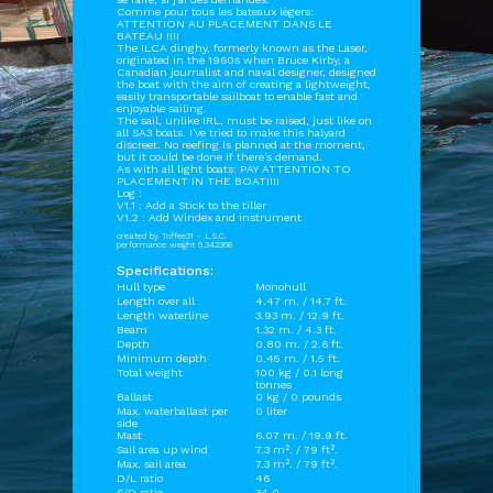
Comme pour tous les bateaux lègers:
ATTENTION AU PLACEMENT DANS LE
BATEAU !!!!
The ILCA dinghy, formerly known as the Laser,
originated in the 1960s when Bruce Kirby, a
Canadian journalist and naval designer, designed
the boat with the aim of creating a lightweight,
easily transportable sailboat to enable fast and
enjoyable sailing.
The sail, unlike IRL, must be raised, just like on
all SA3 boats. I've tried to make this halyard
discreet. No reefing is planned at the moment,
but it could be done if there's demand.
As with all light boats: PAY ATTENTION TO
PLACEMENT IN THE BOAT!!!!
Log :
V1.1 : Add a Stick to the tiller
V1.2 : Add Windex and instrument
created by Toffee31 - L.S.C.
performance weight 6.342368
Specifications:
Hull type
Monohull
Length over all
4.47 m. / 14.7 ft.
Length waterline
3.93 m. / 12.9 ft.
Beam
1.32 m. / 4.3 ft.
Depth
0.80 m. / 2.6 ft.
Minimum depth
0.45 m. / 1.5 ft.
Total weight
100 kg / 0.1 long
tonnes
Ballast
0 kg / 0 pounds
Max. waterballast per
0 liter
side
Mast
6.07 m. / 19.9 ft.
Sail area up wind
7.3 m². / 79 ft².
Max. sail area
7.3 m². / 79 ft².
D/L ratio
46
S/D ratio
34.0